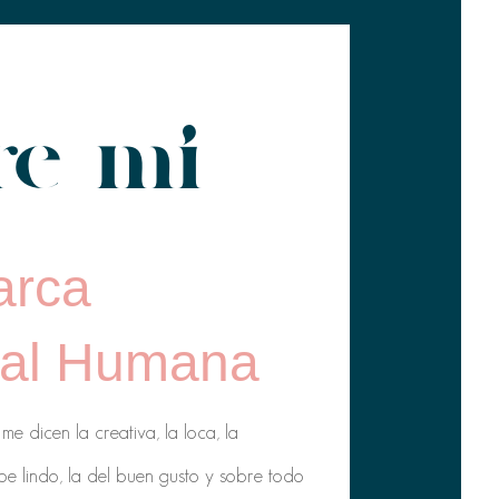
re mi
arca
nal Humana
e dicen la creativa, la loca, la
ibe lindo, la del buen gusto y sobre todo