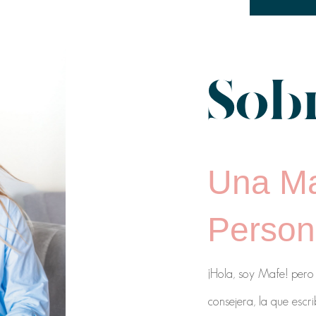
Sob
Una M
Perso
¡Hola, soy Mafe! pero m
consejera, la que escr