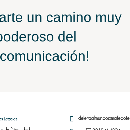
arte un camino muy
oderoso del
 comunicación!

deleitaalmundo@mafebote
es Legales
cas de Privacidad