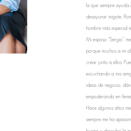
la que siempre ayuda 
desayunar migote, Roma
hombre más especial e
Mi esposo “Sergio” me 
porque muchos a mi al
crear junto a ellos. P
escuchando a mis ami
ideas de negocio, dán
empoderando en femeni
Hace algunos años me 
siempre me ha apasion
bueno y descubrí la 