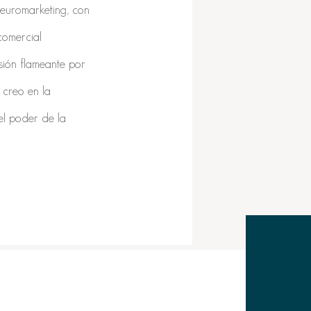
euromarketing, con
comercial
sión flameante por
 creo en la
el poder de la