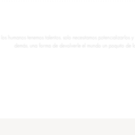
Deleita al mundo con lo que
los humanos tenemos talentos, solo necesitamos potencializarlos y 
demás, una forma de devolverle el mundo un poquito de l